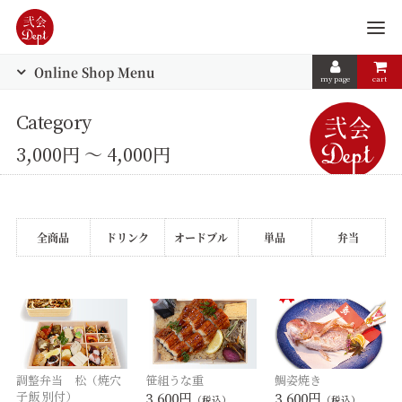
Online Shop Menu
my page
cart
Category
3,000円 ～ 4,000円
全商品
ドリンク
オードブル
単品
弁当
調整弁当 松（焼穴
笹組うな重
鯛姿焼き
子飯 別付）
3,600円
3,600円
（税込）
（税込）