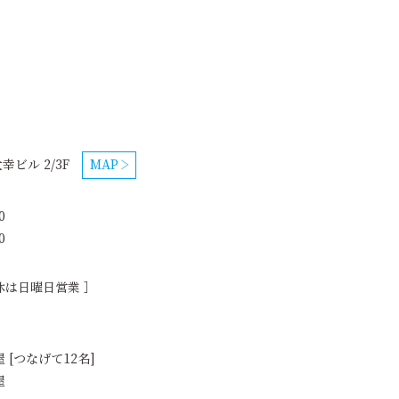
幸ビル 2/3F
MAP
0
0
休は日曜日営業 ］
[つなげて12名]
屋